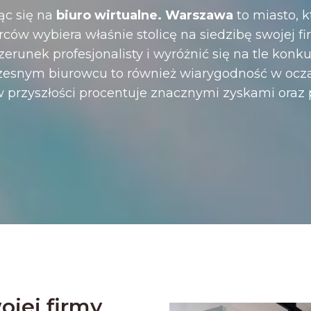
ąc się na
biuro wirtualne. Warszawa
to miasto, k
ców wybiera właśnie stolicę na siedzibę swojej fi
runek profesjonalisty i wyróżnić się na tle konkur
esnym biurowcu to również wiarygodność w oczac
w przyszłości procentuje znacznymi zyskami oraz
ojej firmy