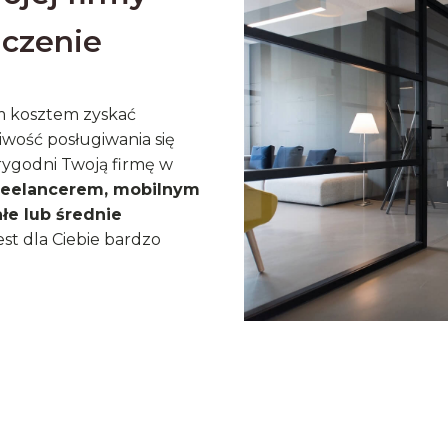
aczenie
im kosztem zyskać
iwość posługiwania się
ygodni Twoją firmę w
reelancerem, mobilnym
ałe lub średnie
jest dla Ciebie bardzo