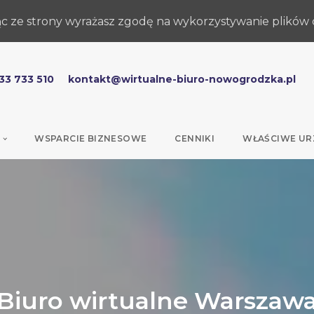
jąc ze strony wyrażasz zgodę na wykorzystywanie plików 
33 733 510
kontakt@wirtualne-biuro-nowogrodzka.pl
WSPARCIE BIZNESOWE
CENNIKI
WŁAŚCIWE UR
Biuro wirtualne Warszaw